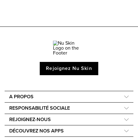
Rejoignez Nu Skin
A PROPOS
Compagnie
RESPONSABILITÉ SOCIALE
Notre Science
Nourish the Children
REJOIGNEZ-NOUS
Notre histoire
Force for Good
Apprenez à gagner de l'argent
Notre mission
DÉCOUVREZ NOS APPS
Événements