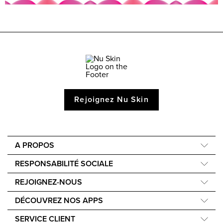
Rejoignez Nu Skin
A PROPOS
Compagnie
RESPONSABILITÉ SOCIALE
Notre Science
Nourish the Children
REJOIGNEZ-NOUS
Notre histoire
Force for Good
Apprenez à gagner de l'argent
Notre mission
DÉCOUVREZ NOS APPS
Événements
Nu Skin Vera
SERVICE CLIENT