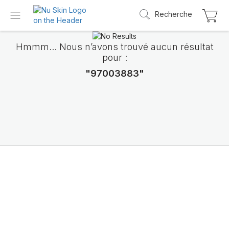
Recherche
Hmmm... Nous n’avons trouvé aucun résultat
pour :
"97003883"
Découvrez LifePak
Elements
Le soutien de 9 fonctions de l’organisme da