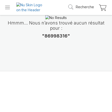
Recherche
Hmmm... Nous n’avons trouvé aucun résultat
pour :
"86998316"
Découvrez LifePak
Elements
Le soutien de 9 fonctions de l’organisme da