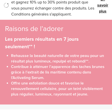
et gagnez 10% up to 30% points produit que
savoir
vous pourrez échanger contre des produits. Les
plus
Conditions générales s'appliquent.
Raisons de l’adorer
Les premiers résultats en 7 jours
seulement** !
Rehausse la beauté naturelle de votre peau pour un
résultat plus lumineux, repulpé et rebondi**.
Contribue à atténuer l’apparence des taches brunes
grâce à l’extrait de lis maritime contenu dans
l’Activating Serum.
Offre une exfoliation douce et favorise le
renouvellement cellulaire, pour un teint visiblement
plus régulier, lumineux, rayonnant et jeune.