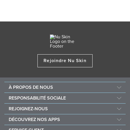
Rejoindre Nu Skin
À PROPOS DE NOUS
Au sujet de Nu Skin
RESPONSABILITÉ SOCIALE
Offres d’emploi
Nourish the Children
REJOIGNEZ-NOUS
One Global Voice
Force for Good
Pourquoi Nu Skin
DÉCOUVREZ NOS APPS
Acheter et faire un don Vitameal
Récompenses financières
Vera