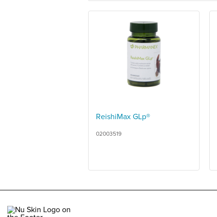
ReishiMax GLp®
02003519