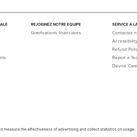
IALE
REJOIGNEZ NOTRE EQUIPE
SERVICE À L
Gratifications financières
Contactez 
Accessibilit
Refund Poli
nts
Report a Te
Device Car
Conditions D’utilisation
Personne-Ressource
Confidentialité