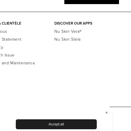
A CLIENTÈLE
DISCOVER OUR APPS
nous
Nu Skin Vera®
y Statement
Nu Skin Stela
cy
ch Issue
e and Maintenance
Data Subject Rights