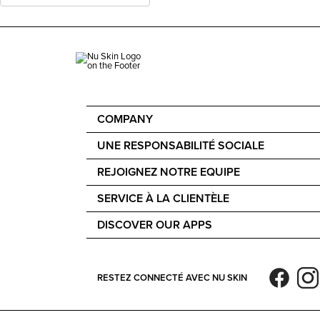
COMPANY
À propos de nous
UNE RESPONSABILITÉ SOCIALE
40e anniversaire
Force for Good
REJOIGNEZ NOTRE EQUIPE
Une voix mondiale
Nourish the Children
Gratifications financières
SERVICE À LA CLIENTÈLE
Durabilité
Contactez nous
Philosophie des ingrédients
DISCOVER OUR APPS
Accessibility Statement
Nu Skin Vera®
Refund Policy
Nu Skin Stela
Report a Tech Issue
RESTEZ CONNECTÉ AVEC NU SKIN
Device Care and Maintenance