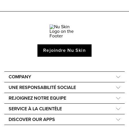
Rejoindre Nu Skin
COMPANY
À propos de nous
UNE RESPONSABILITÉ SOCIALE
40e anniversaire
Force for Good
REJOIGNEZ NOTRE EQUIPE
Une voix mondiale
Nourish the Children
Gratifications financières
SERVICE À LA CLIENTÈLE
Durabilité
Contactez nous
Philosophie des ingrédients
DISCOVER OUR APPS
Accessibility Statement
Nu Skin Vera®