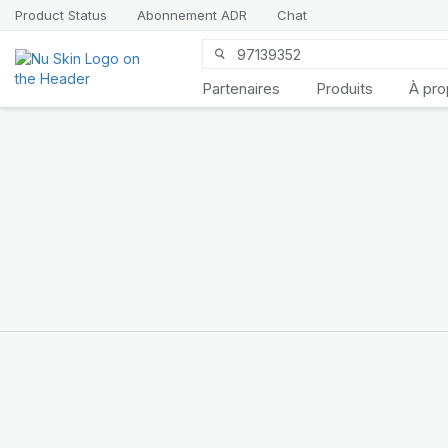
Product Status
Abonnement ADR
Chat
Partenaires
Produits
À pr
Découvrez
LifePak
Elements
Le soutien de 9 fonctions
de l’organisme dans une
formule équilibrée
ACHETEZ MAINTENANT