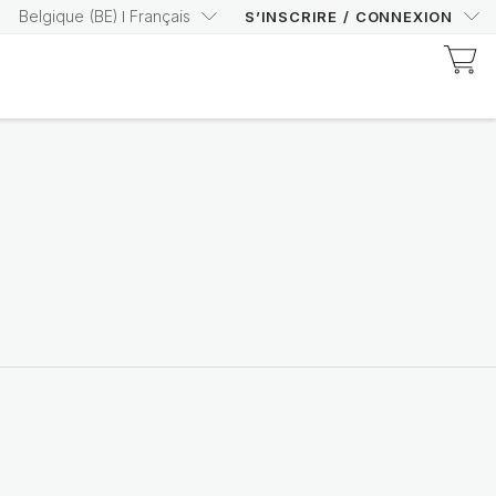
Belgique
(
BE
)
Français
S’INSCRIRE
/
CONNEXION
Découvrez les produits certifiés Prysm
Augmentez votre score
Prysm en toute
confiance
Achetez maintenant
Nutricentials Bioadaptive Science
Chaque jour, belle peau
Découvrir la gamme