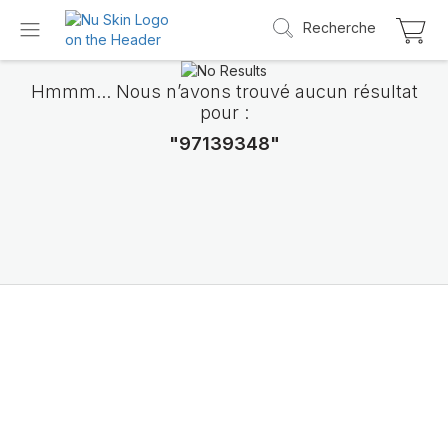
Recherche
Hmmm... Nous n’avons trouvé aucun résultat
pour :
"97139348"
Découvrez LifePak
Elements
Le soutien de 9 fonctions de l’organisme da