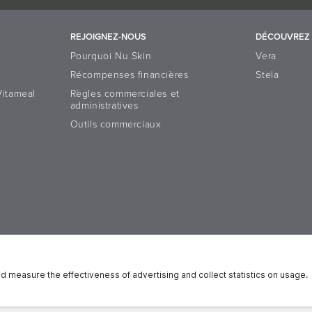
REJOIGNEZ-NOUS
DÉCOUVREZ 
Pourquoi Nu Skin
Vera
Récompenses financières
Stela
Vitameal
Règles commerciales et
administratives
Outils commerciaux
latform
Réputation
Droits des Personnes concernées
Notificatio