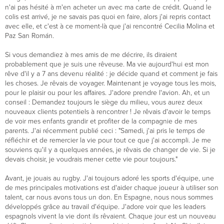
n'ai pas hésité à m'en acheter un avec ma carte de crédit. Quand le
colis est arrivé, je ne savais pas quoi en faire, alors j'ai repris contact
avec elle, et c'est à ce moment-là que j'ai rencontré Cecilia Molina et
Paz San Román.
Si vous demandiez à mes amis de me décrire, ils diraient
probablement que je suis une rêveuse. Ma vie aujourd'hui est mon
rêve d'il y a 7 ans devenu réalité : je décide quand et comment je fais
les choses. Je rêvais de voyager. Maintenant je voyage tous les mois,
pour le plaisir ou pour les affaires. J'adore prendre l'avion. Ah, et un
conseil : Demandez toujours le siège du milieu, vous aurez deux
nouveaux clients potentiels à rencontrer ! Je rêvais d'avoir le temps
de voir mes enfants grandir et profiter de la compagnie de mes
parents. J'ai récemment publié ceci : "Samedi, j'ai pris le temps de
réfléchir et de remercier la vie pour tout ce que j'ai accompli. Je me
souviens qu'il y a quelques années, je rêvais de changer de vie. Si je
devais choisir, je voudrais mener cette vie pour toujours."
Avant, je jouais au rugby. J'ai toujours adoré les sports d'équipe, une
de mes principales motivations est d'aider chaque joueur à utiliser son
talent, car nous avons tous un don. En Espagne, nous nous sommes
développés grâce au travail d'équipe. J'adore voir que les leaders
espagnols vivent la vie dont ils rêvaient. Chaque jour est un nouveau