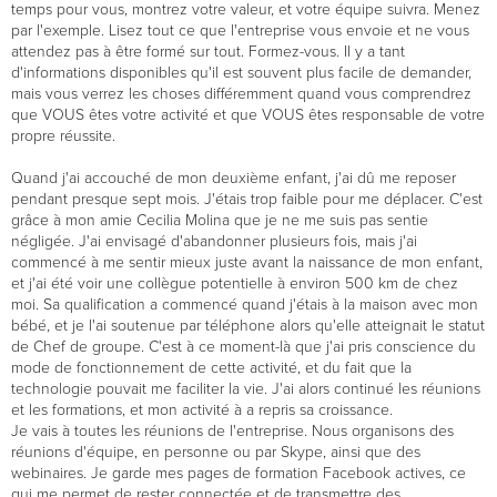
temps pour vous, montrez votre valeur, et votre équipe suivra. Menez
par l'exemple. Lisez tout ce que l'entreprise vous envoie et ne vous
attendez pas à être formé sur tout. Formez-vous. Il y a tant
d'informations disponibles qu'il est souvent plus facile de demander,
mais vous verrez les choses différemment quand vous comprendrez
que VOUS êtes votre activité et que VOUS êtes responsable de votre
propre réussite.
Quand j'ai accouché de mon deuxième enfant, j'ai dû me reposer
pendant presque sept mois. J'étais trop faible pour me déplacer. C'est
grâce à mon amie Cecilia Molina que je ne me suis pas sentie
négligée. J'ai envisagé d'abandonner plusieurs fois, mais j'ai
commencé à me sentir mieux juste avant la naissance de mon enfant,
et j'ai été voir une collègue potentielle à environ 500 km de chez
moi. Sa qualification a commencé quand j'étais à la maison avec mon
bébé, et je l'ai soutenue par téléphone alors qu'elle atteignait le statut
de Chef de groupe. C'est à ce moment-là que j'ai pris conscience du
mode de fonctionnement de cette activité, et du fait que la
technologie pouvait me faciliter la vie. J'ai alors continué les réunions
et les formations, et mon activité à a repris sa croissance.
Je vais à toutes les réunions de l'entreprise. Nous organisons des
réunions d'équipe, en personne ou par Skype, ainsi que des
webinaires. Je garde mes pages de formation Facebook actives, ce
qui me permet de rester connectée et de transmettre des