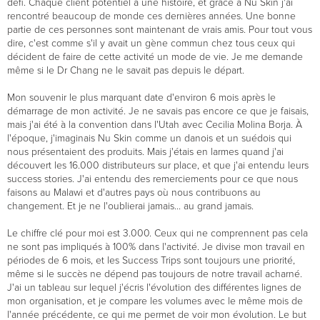
défi. Chaque client potentiel a une histoire, et grâce à Nu Skin j'ai
rencontré beaucoup de monde ces dernières années. Une bonne
partie de ces personnes sont maintenant de vrais amis. Pour tout vous
dire, c'est comme s'il y avait un gène commun chez tous ceux qui
décident de faire de cette activité un mode de vie. Je me demande
même si le Dr Chang ne le savait pas depuis le départ.
Mon souvenir le plus marquant date d'environ 6 mois après le
démarrage de mon activité. Je ne savais pas encore ce que je faisais,
mais j'ai été à la convention dans l'Utah avec Cecilia Molina Borja. À
l'époque, j'imaginais Nu Skin comme un danois et un suédois qui
nous présentaient des produits. Mais j'étais en larmes quand j'ai
découvert les 16.000 distributeurs sur place, et que j'ai entendu leurs
success stories. J'ai entendu des remerciements pour ce que nous
faisons au Malawi et d'autres pays où nous contribuons au
changement. Et je ne l'oublierai jamais... au grand jamais.
Le chiffre clé pour moi est 3.000. Ceux qui ne comprennent pas cela
ne sont pas impliqués à 100% dans l'activité. Je divise mon travail en
périodes de 6 mois, et les Success Trips sont toujours une priorité,
même si le succès ne dépend pas toujours de notre travail acharné.
J'ai un tableau sur lequel j'écris l'évolution des différentes lignes de
mon organisation, et je compare les volumes avec le même mois de
l'année précédente, ce qui me permet de voir mon évolution. Le but