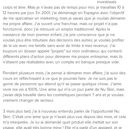
investissais
corps et âme. Mais je n'avais pas de temps pour moi, je travaillais 10 à
12 heures par jour. En 2001, j'ai déménagé en Espagne avec l'objectif
de me spécialiser en marketing, mais je savais que je voulais démarrer
ma propre affaire. J'ai ouvert une franchise, mais ce projet n'a pas
fonctionné, donc j'ai retrouvé un emploi traditionnel. Après la
naissance de mon premier enfant, j'ai pris conscience que je ne
voulais plus être tributaire des décisions des autres; je voulais profiter
de la vie avec ma famille sans avoir de limite à mes revenus. J'ai
toujours un dossier appelé "projets" sur mon ordinateur, qui contient
différents plans d'action pour démarrer ma propre entreprise, mais ils
n'étaient pas réalisables avec un compte en banque presque vide.
Pendant plusieurs mois, j'ai pensé à démarrer mon affaire, j'ai suivi des
cours en réfléchissant à ce que je pourrais faire. Je ne suis pas le
genre de personne qui attend qu'il se passe quelque chose. J'aime
vivre ma vie à 100%. Une amie qui m'a un jour parlé de Nu Skin, mais
j'avais déjà travaillé dans les cosmétiques pendant 7 ans et je voulais
vraiment changer de secteur.
3 mois plus tard, j'ai à nouveau entendu parler de l'opportunité Nu
Skin. C'était une amie que je n'avais plus vue depuis des mois, et cela
m'a interpelée. Je lui ai demandé quel produit elle mettait sur son
visage, elle avait très bonne mine ! Elle m'a parlé d'un appareil, et je