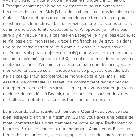
vivais à Madrid. Un autre problème était le manque d'information.
L'Espagne commençait à peine à démarrer et nous n'avions pas
beaucoup de soutien. Mais j'ai eu de la chance, car tous les pionniers
étaient à Madrid et nous nous rencontrions de temps à autre pour
construire quelque chose de spécial avec ce que nous considérions
comme une opportunité exceptionnelle. À l'époque, je n'étais pas
sûre d'y arriver. Je ne suis pas née en Espagne, je n'y ai pas étudié, et
je n'ai pas élargi mon réseau grâce à ma franchise. Je travaillais dans
une toute petite entreprise, et à domicile, donc je n'avais pas de
collègues. Mais (il y a toujours un "mais") mon visage, puis mon corps
se sont transformés grâce au TR90, ce qui m'a permis de retrouver ma
confiance en moi. J'ai commencé à créer ma propre histoire grâce à
mes expériences. Je suis impliquée dans ce projet au quotidien. Je
ne dis pas qu'il faut aborder tout le monde dans la rue, mais il est
essentiel de construire un réseau, de constamment rechercher des
entrepreneurs, des clients satisfaits, et je peux vous assurer que vous
rigolerez de ces défis à l'avenir, quand vous vous souviendrez des
difficultés du début et de tous les bons moments ensuite...
Le moteur de cette activité est l'émotion. Quand vous vous sentez
bien, essayez d'en tirer le maximum. Quand vous avez une baisse de
moral, contactez les autres membres de votre équipe. Rechargez vos
batteries. Faites comme ceux qui réussissent. Aimez-vous. Faites une
heure de sport, méditez, faites du yoga, peu importe... mais prenez du