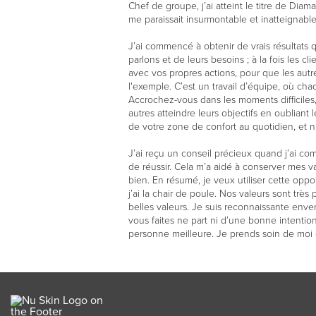
Chef de groupe, j’ai atteint le titre de Dia
me paraissait insurmontable et inatteignable. 
J’ai commencé à obtenir de vrais résultats 
parlons et de leurs besoins ; à la fois les cli
avec vos propres actions, pour que les autr
l'exemple. C’est un travail d’équipe, où cha
Accrochez-vous dans les moments difficiles
autres atteindre leurs objectifs en oubliant
de votre zone de confort au quotidien, et 
J’ai reçu un conseil précieux quand j’ai co
de réussir. Cela m’a aidé à conserver mes va
bien. En résumé, je veux utiliser cette oppo
j’ai la chair de poule. Nos valeurs sont trè
belles valeurs. Je suis reconnaissante enve
vous faites ne part ni d’une bonne intentio
personne meilleure. Je prends soin de moi et