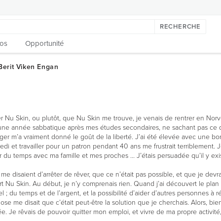
RECHERCHE
os
Opportunité
N
r Nu Skin, ou plutôt, que Nu Skin me trouve, je venais de rentrer en Nor
s une année sabbatique après mes études secondaires, ne sachant pas ce 
ager m’a vraiment donné le goût de la liberté. J’ai été élevée avec une bo
i et travailler pour un patron pendant 40 ans me frustrait terriblement. J
r du temps avec ma famille et mes proches ... J’étais persuadée qu’il y exis
isaient d’arrêter de rêver, que ce n’était pas possible, et que je devrais
t Nu Skin. Au début, je n’y comprenais rien. Quand j’ai découvert le plan d
; du temps et de l’argent, et la possibilité d’aider d’autres personnes à ré
se me disait que c’était peut-être la solution que je cherchais. Alors, bie
cée. Je rêvais de pouvoir quitter mon emploi, et vivre de ma propre activit