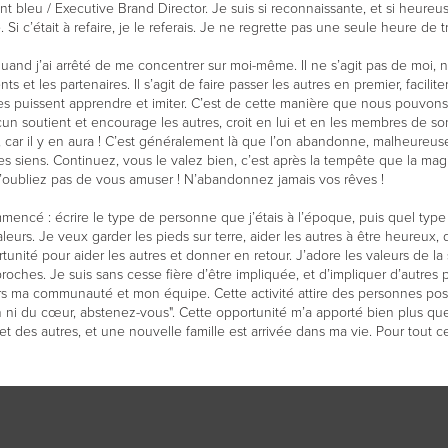
mant bleu / Executive Brand Director. Je suis si reconnaissante, et si heur
Si c’était à refaire, je le referais. Je ne regrette pas une seule heure de tr
quand j’ai arrêté de me concentrer sur moi-même. Il ne s’agit pas de moi,
ents et les partenaires. Il s’agit de faire passer les autres en premier, facili
es puissent apprendre et imiter. C’est de cette manière que nous pouvons 
cun soutient et encourage les autres, croit en lui et en les membres de so
, car il y en aura ! C’est généralement là que l’on abandonne, malheureus
 les siens. Continuez, vous le valez bien, c’est après la tempête que la mag
n’oubliez pas de vous amuser ! N’abandonnez jamais vos rêves !
mmencé : écrire le type de personne que j’étais à l’époque, puis quel ty
leurs. Je veux garder les pieds sur terre, aider les autres à être heureux,
rtunité pour aider les autres et donner en retour. J’adore les valeurs de la
s proches. Je suis sans cesse fière d’être impliquée, et d’impliquer d’autr
rs ma communauté et mon équipe. Cette activité attire des personnes posit
n ni du cœur, abstenez-vous". Cette opportunité m’a apporté bien plus que
 des autres, et une nouvelle famille est arrivée dans ma vie. Pour tout ce