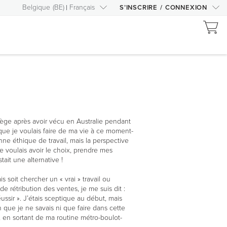
Belgique
(
BE
)
Français
S’INSCRIRE
/
CONNEXION
vège après avoir vécu en Australie pendant
que je voulais faire de ma vie à ce moment-
nne éthique de travail, mais la perspective
e voulais avoir le choix, prendre mes
tait une alternative !
 soit chercher un « vrai » travail ou
e rétribution des ventes, je me suis dit :
ussir ». J’étais sceptique au début, mais
n que je ne savais ni que faire dans cette
é, en sortant de ma routine métro-boulot-