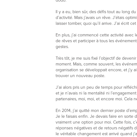
dodo.
Il y a eu, bien sûr, des défis tout au long 
d’activité. Mais j’avais un rêve. J’étais opti
laisser tomber, quoi qu’il arrive. J’ai écrit 
En plus, j’ai commencé cette activité avec le
de rêves et participer à tous les événements
gestes.
Très tôt, je me suis fixé l’objectif de deven
moment. Mais, comme souvent, les événemen
organisation se développait encore, et j’y ai
trouver un nouveau poste.
J’ai alors pris un peu de temps pour réfléchir 
et je n’avais ni la mentalité ni l’engagemen
partenaires, moi, moi, et encore moi. Cela ne
En 2014, j’ai quitté mon dernier poste d’emp
Je le faisais enfin. Je devais faire en sort
vraiment une option pour moi. Cette fois, 
réponses négatives et de retours négatifs de
le véritable changement est arrivé quand j’