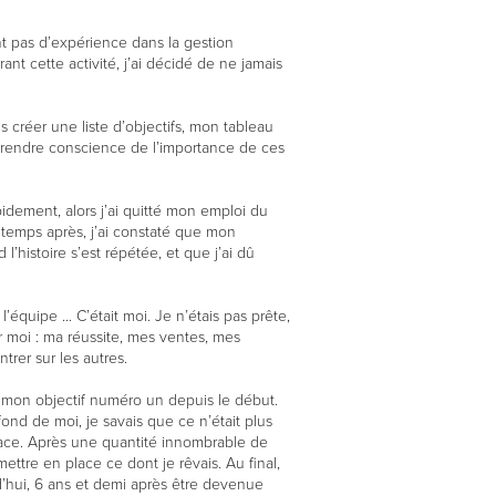
ent pas d’expérience dans la gestion
rant cette activité, j’ai décidé de ne jamais
is créer une liste d’objectifs, mon tableau
e prendre conscience de l’importance de ces
apidement, alors j’ai quitté mon emploi du
temps après, j’ai constaté que mon
l’histoire s’est répétée, et que j’ai dû
 l’équipe ... C’était moi. Je n’étais pas prête,
ur moi : ma réussite, mes ventes, mes
trer sur les autres.
ait mon objectif numéro un depuis le début.
ond de moi, je savais que ce n’était plus
lace. Après une quantité innombrable de
ettre en place ce dont je rêvais. Au final,
d’hui, 6 ans et demi après être devenue