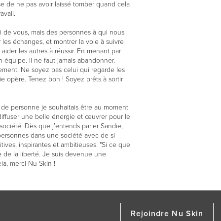
euse de ne pas avoir laissé tomber quand cela
avail.
 ni de vous, mais des personnes à qui nous
ter les échanges, et montrer la voie à suivre
aider les autres à réussir. En menant par
n équipe. Il ne faut jamais abandonner.
ement. Ne soyez pas celui qui regarde les
ie opère. Tenez bon ! Soyez prêts à sortir
pe de personne je souhaitais être au moment
 diffuser une belle énergie et œuvrer pour le
 société. Dès que j’entends parler Sandie,
es personnes dans une société avec de si
ives, inspirantes et ambitieuses. "Si ce que
 de la liberté. Je suis devenue une
la, merci Nu Skin !
Rejoindre Nu Skin