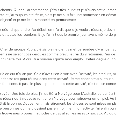
du chemin. Quand j’ai commencé, j’étais très jeune et je n’avais pratiquem
miste et j’ai toujours été têtue, alors je me suis fait une promesse : en démar
cet objectif et je me le suis rappelé en permanence.
 désir d’apprendre. Au début, on m’a dit que si je voulais réussir, je devra
 et toutes les réunions. Et je l’ai fait dès le premier jour, avant même d
ir Chef de groupe Rubis. J’étais pleine d’entrain et persuadée d’y arriver r
ts ne se sont pas déroulés comme prévu, et j’ai dû y retourner. Peu de 
 cru cette fois. Alors j’ai à nouveau quitté mon emploi. J’étais déçue quand 
à ce qui n’allait pas. Cela n’avait rien à voir avec l’activité, les produits, ni
t nécessaires pour réussir dans cette activité. Je me concentrais surtout s
 fonctionnait pas ; le plus important dans cette activité, c’est de se concen
loyée. Une fois de plus, j’ai quitté la Norvège pour l’Australie, ce qui ét
e de réussir ou à nouveau rentrer en Norvège pour retrouver un emploi. Au f
c’était la bonne. Doucement mais sûrement, les choses se sont mises en p
 personnes qui ne croyaient pas en moi ni en mon activité, j’ai enfin pu m
ai trouvé mes propres méthodes de travail sur les réseaux sociaux. Aujour