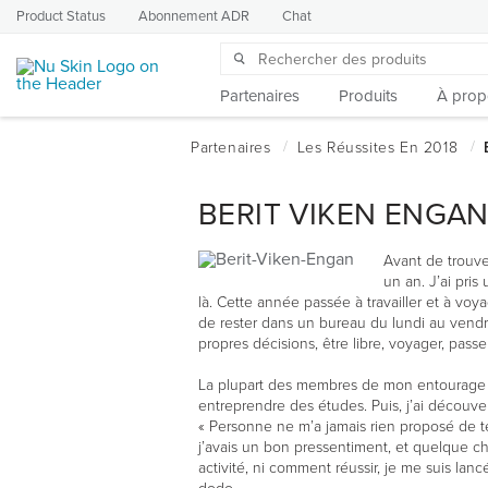
Product Status
Abonnement ADR
Chat
Partenaires
Produits
À prop
BERIT VIKEN ENGA
Avant de trouve
un an. J’ai pri
là. Cette année passée à travailler et à voy
de rester dans un bureau du lundi au vendred
propres décisions, être libre, voyager, passe
La plupart des membres de mon entourage me d
entreprendre des études. Puis, j’ai découver
« Personne ne m’a jamais rien proposé de tel 
j’avais un bon pressentiment, et quelque cho
activité, ni comment réussir, je me suis lan