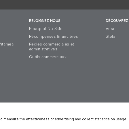
REJOIGNEZ-NOUS
DÉCOUVREZ 
Pourquoi Nu Skin
Vera
Récompenses financières
Stela
Vitameal
Règles commerciales et
administratives
Outils commerciaux
latform
Réputation
Droits des Personnes concernées
Notificatio