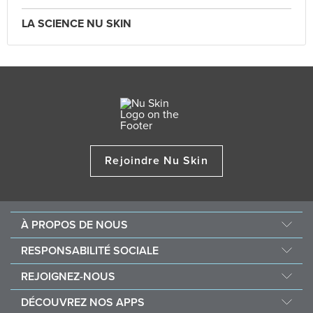
LA SCIENCE NU SKIN
Rejoindre Nu Skin
À PROPOS DE NOUS
Au sujet de Nu Skin
RESPONSABILITÉ SOCIALE
Offres d’emploi
Nourish the Children
REJOIGNEZ-NOUS
Force for Good
Pourquoi Nu Skin
DÉCOUVREZ NOS APPS
Acheter et faire un don Vitameal