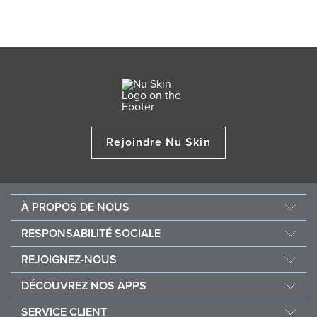
Rejoindre Nu Skin
À PROPOS DE NOUS
Au sujet de Nu Skin
RESPONSABILITÉ SOCIALE
Offres d’emploi
Nourish the Children
REJOIGNEZ-NOUS
Force for Good
Pourquoi Nu Skin
DÉCOUVREZ NOS APPS
Acheter et faire un don Vitameal
Récompenses financières
Vera
SERVICE CLIENT
Règles commerciales et administratives