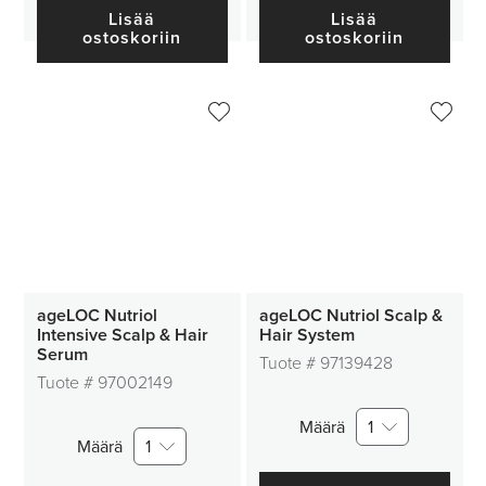
Lisää
Lisää
ostoskoriin
ostoskoriin
ageLOC Nutriol
ageLOC Nutriol Scalp &
Intensive Scalp & Hair
Hair System
Serum
Tuote #
97139428
Tuote #
97002149
Määrä
1
Määrä
1