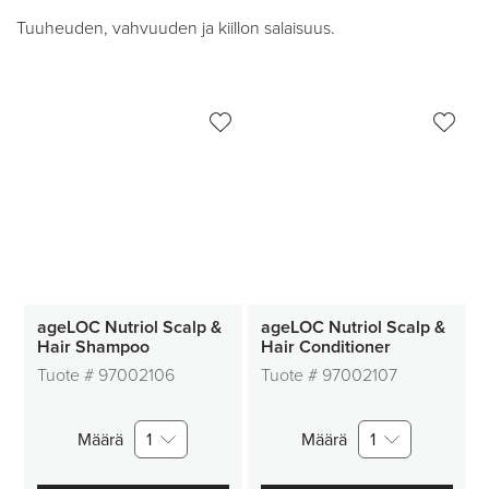
Tuuheuden, vahvuuden ja kiillon salaisuus.
ageLOC Nutriol Scalp &
ageLOC Nutriol Scalp &
Hair Shampoo
Hair Conditioner
Tuote #
97002106
Tuote #
97002107
Määrä
1
Määrä
1