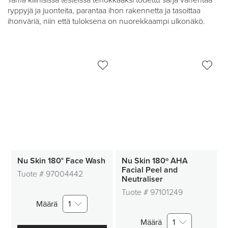
Tämä kliinisissä testeissä tehokkaaksi todettu sarja vähentää
ryppyjä ja juonteita, parantaa ihon rakennetta ja tasoittaa
ihonväriä, niin että tuloksena on nuorekkaampi ulkonäkö.
Nu Skin 180° Face Wash
Nu Skin 180º AHA
Facial Peel and
Tuote #
97004442
Neutraliser
Tuote #
97101249
Määrä
1
Määrä
1