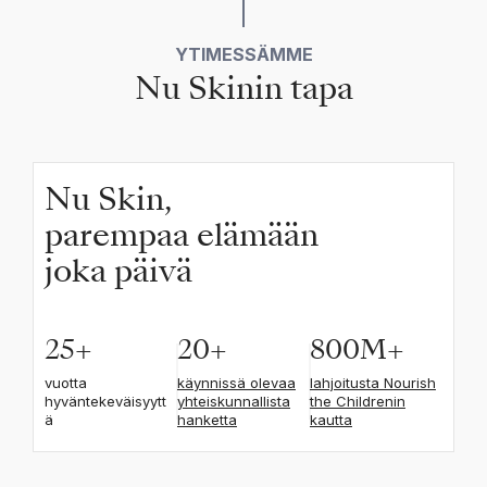
YTIMESSÄMME
Nu Skinin tapa
Nu Skin,
parempaa elämään
joka päivä
25
+
20
+
800
M+
vuotta
käynnissä olevaa
lahjoitusta Nourish
hyväntekeväisyytt
yhteiskunnallista
the Childrenin
ä
hanketta
kautta