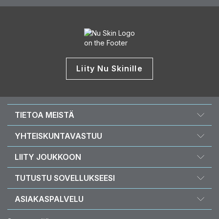
Liity Nu Skinille
TIETOA MEISTÄ
Tietoa Nu Skinistä
YHTEISKUNTAVASTUU
Urat
Nourish the Children
LIITY JOUKKOON
Force for Good
Miksi Nu Skin
TUTUSTU SOVELLUKSEESI
Osta ja lahjoita Vitamealin avulla
Taloudelliset palkkiot
Vera
ASIAKASPALVELU
Toimintaperiaatteet ja menettelytavat
Stela
UKK
Liiketoimintatyökalut