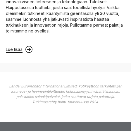
innovatiiviseen tieteeseen ja teknologiaan. Tulokset:
Huipputasoisia tuotteita, joista saat todellista hyötyä. Vaikka
olemmekin tutkineet ikääntymistä geenitasolla yli 30 vuotta,
saamme luonnosta yhä jatkuvasti inspiraatiota haastaa
tutkimuksen ja innovaation rajoja. Pullotamme parhaat palat ja
toimitamme ne ovellesi.
Lue lisää
Lähde: Euromonitor International Limited; kotikäyttöön tarkoitettujen
kauneus- ja hyvinvointilaitteiden kokonaismyynti vähittäishinnoin,
pois lukien salonkipalvelut, jotka saattavat tarjota paketteja.
Tutkimus tehty huhti–toukokuussa 2024.