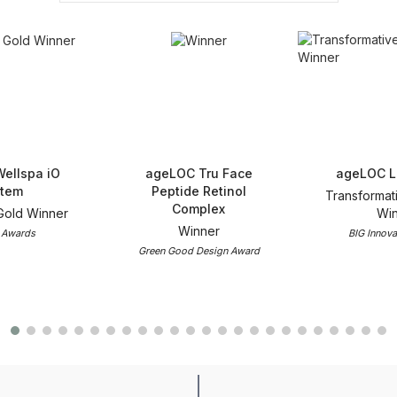
ellspa iO
ageLOC Tru Face
ageLOC L
tem
Peptide Retinol
Transformat
Complex
Gold Winner
Win
Winner
 Awards
BIG Innova
Green Good Design Award