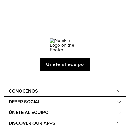
Únete al equipo
CONÓCENOS
Quiénes somos
DEBER SOCIAL
Nuestra Historia
Force for Good
ÚNETE AL EQUIPO
40.º aniversario
Nourish the Children
EmpowerMe
Careers
DISCOVER OUR APPS
Sostenibilidad
DirectSelling.org