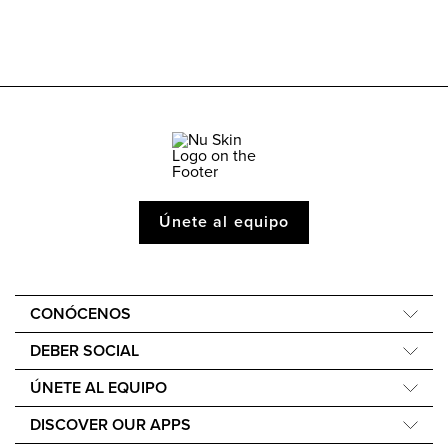
Únete al equipo
CONÓCENOS
Quiénes somos
DEBER SOCIAL
Nuestra Historia
Force for Good
ÚNETE AL EQUIPO
40.º aniversario
Nourish the Children
EmpowerMe
Careers
DISCOVER OUR APPS
Sostenibilidad
DirectSelling.org