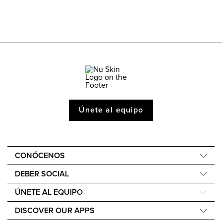
Únete al equipo
CONÓCENOS
Quiénes somos
DEBER SOCIAL
Nuestra Historia
Force for Good
ÚNETE AL EQUIPO
40.º aniversario
Nourish the Children
EmpowerMe
Careers
DISCOVER OUR APPS
Sostenibilidad
DirectSelling.org