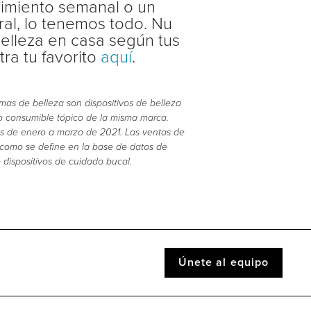
ecimiento semanal o un
ral, lo tenemos todo. Nu
belleza en casa según tus
ra tu favorito
aquí
.
emas de belleza son dispositivos de belleza
o consumible tópico de la misma marca.
as de enero a marzo de 2021. Las ventas de
os como se define en la base de datos de
 dispositivos de cuidado bucal.
Únete al equipo