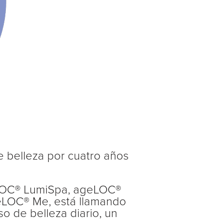
e belleza por cuatro años
LOC®️ LumiSpa, ageLOC®️
eLOC®️ Me, está llamando
o de belleza diario, un