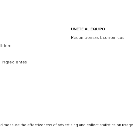
ÚNETE AL EQUIPO
d
Recompensas Económicas
ildren
s ingredientes
ro Legal
Términos de Uso
Reputación
Contáctenos
Accessib