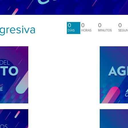
0
0
0
0
gresiva
DÍAS
HORAS
MINUTOS
SEGU