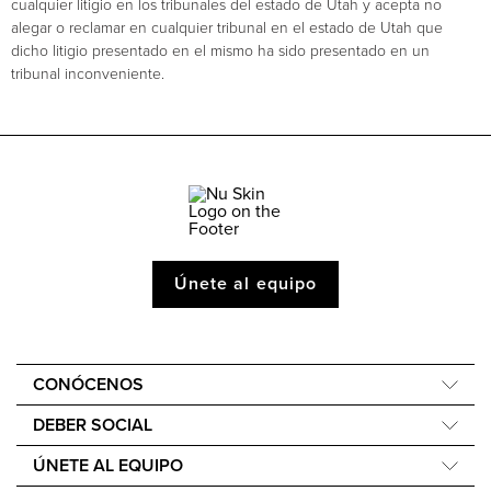
cualquier litigio en los tribunales del estado de Utah y acepta no
alegar o reclamar en cualquier tribunal en el estado de Utah que
dicho litigio presentado en el mismo ha sido presentado en un
tribunal inconveniente.
Únete al equipo
CONÓCENOS
Acerca de Nu Skin
DEBER SOCIAL
One Global Voice
Force for Good
ÚNETE AL EQUIPO
Nu Skin en Perú
Nourish the Children