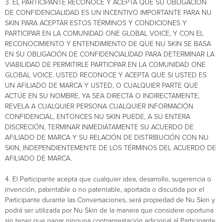
3. EL PARTICIPANTE RECONOCE Y ACEPTA QUE SU OBLIGACIÓN
DE CONFIDENCIALIDAD ES UN INCENTIVO IMPORTANTE PARA NU
SKIN PARA ACEPTAR ESTOS TÉRMINOS Y CONDICIONES Y
PARTICIPAR EN LA COMUNIDAD ONE GLOBAL VOICE, Y CON EL
RECONOCIMIENTO Y ENTENDIMIENTO DE QUE NU SKIN SE BASA
EN SU OBLIGACIÓN DE CONFIDENCIALIDAD PARA DETERMINAR LA
VIABILIDAD DE PERMITIRLE PARTICIPAR EN LA COMUNIDAD ONE
GLOBAL VOICE. USTED RECONOCE Y ACEPTA QUE SI USTED ES
UN AFILIADO DE MARCA Y USTED, O CUALQUIER PARTE QUE
ACTÚE EN SU NOMBRE, YA SEA DIRECTA O INDIRECTAMENTE,
REVELA A CUALQUIER PERSONA CUALQUIER INFORMACIÓN
CONFIDENCIAL, ENTONCES NU SKIN PUEDE, A SU ENTERA
DISCRECIÓN, TERMINAR INMEDIATAMENTE SU ACUERDO DE
AFILIADO DE MARCA Y SU RELACIÓN DE DISTRIBUCIÓN CON NU
SKIN, INDEPENDIENTEMENTE DE LOS TÉRMINOS DEL ACUERDO DE
AFILIADO DE MARCA.
4. El Participante acepta que cualquier idea, desarrollo, sugerencia o
invención, patentable o no patentable, aportada o discutida por el
Participante durante las Conversaciones, será propiedad de Nu Skin y
podrá ser utilizada por Nu Skin de la manera que considere oportuna
sin tener que pagar ninguna contraprestación adicional al Participante.