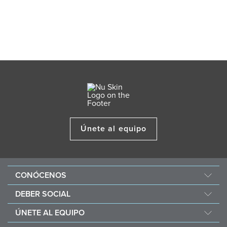
Únete al equipo
CONÓCENOS
Acerca de Nu Skin
DEBER SOCIAL
One Global Voice
Force for Good
ÚNETE AL EQUIPO
Nu Space LATAM by Nu Skin
Nourish the Children
Recompensas Económicas