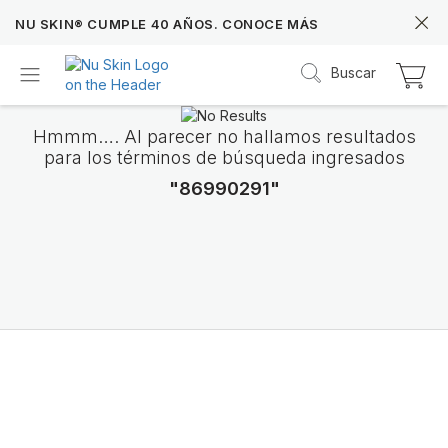
NU SKIN® CUMPLE 40 AÑOS. CONOCE MÁS
Buscar
Hmmm…. Al parecer no hallamos resultados
para los términos de búsqueda ingresados
"86990291"
Prysm iO™
Más de 20 años de datos Prysm iO™ te permit