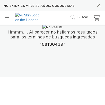
NU SKIN® CUMPLE 40 AÑOS. CONOCE MÁS
Buscar
Hmmm…. Al parecer no hallamos resultados
para los términos de búsqueda ingresados
"08130439"
Prysm iO™
Más de 20 años de datos Prysm iO™ te permit