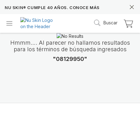
NU SKIN® CUMPLE 40 AÑOS. CONOCE MÁS
Buscar
Hmmm…. Al parecer no hallamos resultados
para los términos de búsqueda ingresados
"08129950"
Prysm iO™
Más de 20 años de datos Prysm iO™ te permit