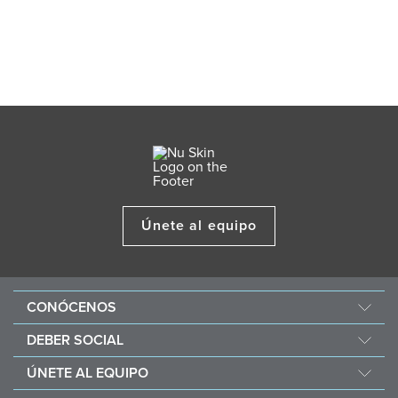
Únete al equipo
CONÓCENOS
Acerca de Nu Skin
DEBER SOCIAL
One Global Voice
Force for Good
ÚNETE AL EQUIPO
Nu Space LATAM by Nu Skin
Nourish the Children
Recompensas Económicas