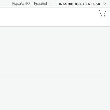
España
(
ES
)
Español
INSCRIBIRSE
/
ENTRAR
Descubre los productos certificados por Prysm
Aumenta tu Prysm Score
con confianza
Comprar ahora
Nutricentials Bioadaptive Science
Haz que cada día sea un
gran día para tu piel
Descubre la gama