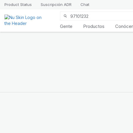
Product Status
Suscripción ADR
Chat
Gente
Productos
Conóce
Presentamos
LifePak
Elements
Apoyo para 9 funciones
corporales, 1 fórmula
equilibrada
COMPRAR AHORA