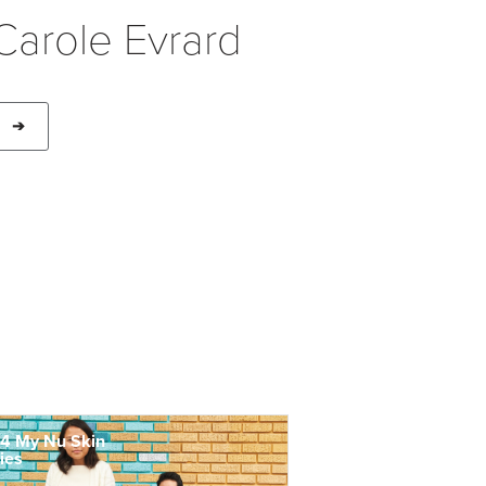
Carole Evrard
➔
4 My Nu Skin
ies