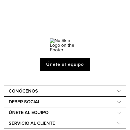
Únete al equipo
CONÓCENOS
Acerca de Nu Skin
DEBER SOCIAL
One Global Voice
Force for Good
ÚNETE AL EQUIPO
Nu Space LATAM by Nu Skin
Nourish the Children
Recompensas Económicas
SERVICIO AL CLIENTE
Sostenibilidad