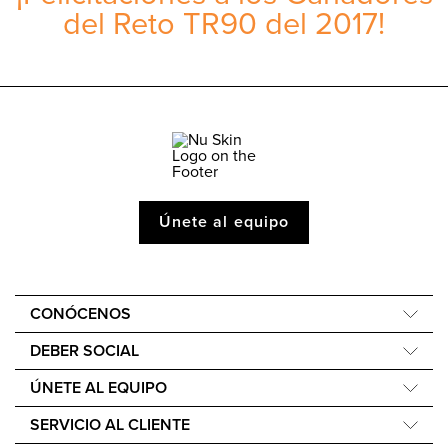
del Reto TR90 del 2017!
Únete al equipo
CONÓCENOS
Acerca de Nu Skin
DEBER SOCIAL
One Global Voice
Force for Good
ÚNETE AL EQUIPO
Nu Space LATAM by Nu Skin
Nourish the Children
Recompensas Económicas
SERVICIO AL CLIENTE
Sostenibilidad