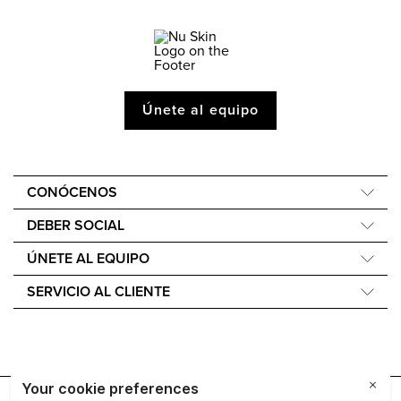
Únete al equipo
CONÓCENOS
Acerca de Nu Skin
DEBER SOCIAL
One Global Voice
Force for Good
ÚNETE AL EQUIPO
Nu Space LATAM by Nu Skin
Nourish the Children
Recompensas Económicas
SERVICIO AL CLIENTE
Sostenibilidad
Ayuda
Filosofía de los ingredientes
Cuidado y mantenimiento del dispositivo
Nuestros Pick Up Points