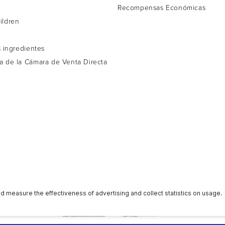
d
Recompensas Económicas
ildren
s ingredientes
a de la Cámara de Venta Directa
s
Privacidad
Reputación
Términos de Uso
Contáctenos
Ac