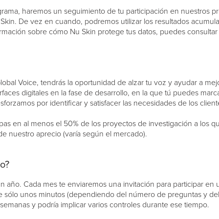
grama, haremos un seguimiento de tu participación en nuestros pr
 Skin. De vez en cuando, podremos utilizar los resultados acumula
rmación sobre cómo Nu Skin protege tus datos, puedes consultar 
 Voice, tendrás la oportunidad de alzar tu voz y ayudar a mejora
faces digitales en la fase de desarrollo, en la que tú puedes marc
forzamos por identificar y satisfacer las necesidades de los client
ipas en al menos el 50% de los proyectos de investigación a los qu
e nuestro aprecio (varía según el mercado).
so?
año. Cada mes te enviaremos una invitación para participar en una
te sólo unos minutos (dependiendo del número de preguntas y del te
2 semanas y podría implicar varios controles durante ese tiempo.