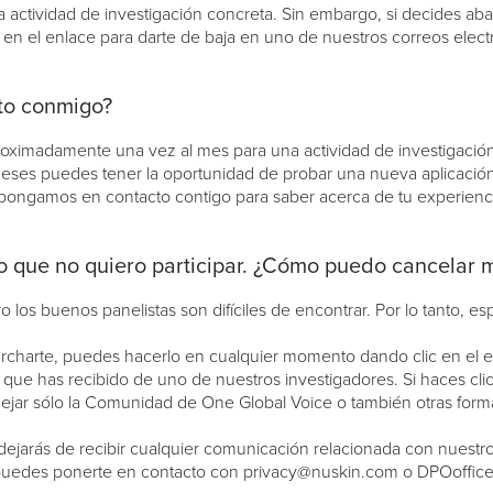
na actividad de investigación concreta. Sin embargo, si decides a
n el enlace para darte de baja en uno de nuestros correos elect
to conmigo?
ximadamente una vez al mes para una actividad de investigación.
eses puedes tener la oportunidad de probar una nueva aplicació
 pongamos en contacto contigo para saber acerca de tu experienc
o que no quiero participar. ¿Cómo puedo cancelar m
 los buenos panelistas son difíciles de encontrar. Por lo tanto, 
marcharte, puedes hacerlo en cualquier momento dando clic en el e
que has recibido de uno de nuestros investigadores. Si haces clic 
ejar sólo la Comunidad de One Global Voice o también otras forma
arás de recibir cualquier comunicación relacionada con nuestro 
, puedes ponerte en contacto con privacy@nuskin.com o DPOoffi