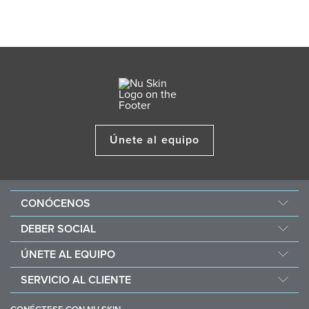
Únete al equipo
CONÓCENOS
Acerca de Nu Skin
DEBER SOCIAL
One Global Voice
Force for Good
ÚNETE AL EQUIPO
Nu Space LATAM by Nu Skin
Nourish the Children
Recompensas Económicas
SERVICIO AL CLIENTE
Sostenibilidad
Ayuda
Filosofía de los ingredientes