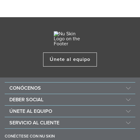
Únete al equipo
CONÓCENOS
Acerca de Nu Skin
DEBER SOCIAL
One Global Voice
Force for Good
ÚNETE AL EQUIPO
Nu Space LATAM by Nu Skin
Nourish the Children
Recompensas Económicas
SERVICIO AL CLIENTE
Sostenibilidad
Ayuda
Filosofía de los ingredientes
CONÉCTESE CON NU SKIN
Productos Agotados