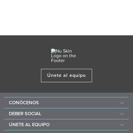
Únete al equipo
CONÓCENOS
Acerca de Nu Skin
DEBER SOCIAL
One Global Voice
Force for Good
ÚNETE AL EQUIPO
Nu Space LATAM by Nu Skin
Nourish the Children
Recompensas Económicas