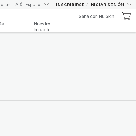
gentina
(
AR
)
Español
INSCRIBIRSE
/
INICIAR SESIÓN
Nu Kit
Gana con Nu Skin
Nu Kit
ás
Nuestro
Impacto
¡Conoce el Nu Kit del Mes!
Compra Aquí
Lifepak Elements
Contribuye a tu bienestar integral con
vitaminas, minerales y fitonutrientes
esenciales
Compralo Aquí