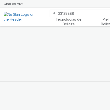
Chat en Vivo
Tecnologías de
Piel 
Prysm iO™
Belleza
Belle
Más de 20 años de datos
Prysm iO™ te permite
saber fácilmente si tu
cuerpo está recibiendo la
protección que necesita
para verse y sentirse
mejor.
CONOCE MÁS