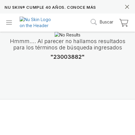
NU SKIN® CUMPLE 40 AÑOS. CONOCE MÁS
Buscar
Hmmm…. Al parecer no hallamos resultados
para los términos de búsqueda ingresados
"23003882"
Prysm iO™
Más de 20 años de datos Prysm iO™ te permit