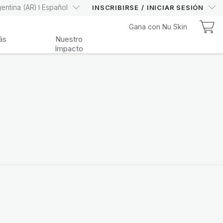
gentina
(
AR
)
Español
INSCRIBIRSE
/
INICIAR SESIÓN
Nu Kit
Gana con Nu Skin
Nu Kit
ás
Nuestro
Impacto
¡Conoce el Nu Kit del Mes!
Compra Aquí
Lifepak Elements
Contribuye a tu bienestar integral con
vitaminas, minerales y fitonutrientes
esenciales
Compralo Aquí