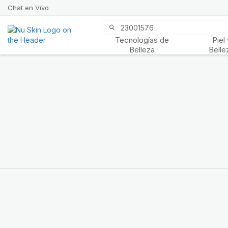
Chat en Vivo
Tecnologías de
Piel 
Prysm iO™
Belleza
Belle
Más de 20 años de datos
Prysm iO™ te permite
saber fácilmente si tu
cuerpo está recibiendo la
protección que necesita
para verse y sentirse
mejor.
CONOCE MÁS