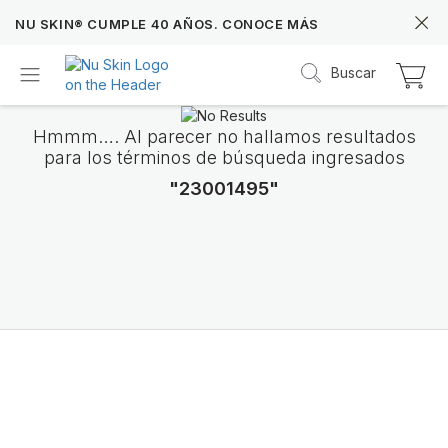
NU SKIN® CUMPLE 40 AÑOS. CONOCE MÁS
Buscar
Hmmm…. Al parecer no hallamos resultados
para los términos de búsqueda ingresados
"23001495"
Prysm iO™
Más de 20 años de datos Prysm iO™ te permit