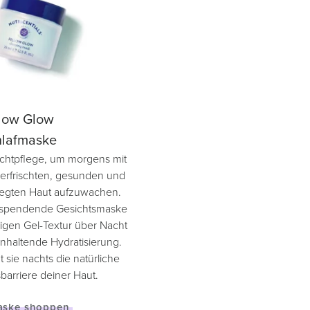
llow Glow
hlafmaske
htpflege, um morgens mit
 erfrischten, gesunden und
flegten Haut aufzuwachen.
tsspendende Gesichtsmaske
migen Gel-Textur über Nacht
anhaltende Hydratisierung.
 sie nachts die natürliche
barriere deiner Haut.
aske shoppen