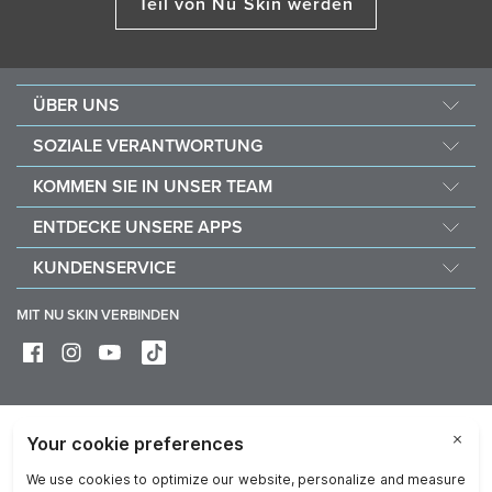
Teil von Nu Skin werden
ÜBER UNS
Über Nu Skin
SOZIALE VERANTWORTUNG
Jobs & Karriere
Nourish the Children
KOMMEN SIE IN UNSER TEAM
Force for Good
Warum Nu Skin
ENTDECKE UNSERE APPS
Kaufe und spende mit Vitameal
Finanzielle Vergütung
Vera
KUNDENSERVICE
Richtlinien
Stela
FAQ
Geschäftshilfsmittel
MIT NU SKIN VERBINDEN
Lieferung & Rückgabe
Mache von deinem Widerrufsrecht Gebrauch
Gerätepflege & Wartung
Datenschutz
Rechtliche Hinweise
Trademarks
Online Dispute Resolution Platform
Reputation Corner
Rechte von betroffenen Personen
Impressum