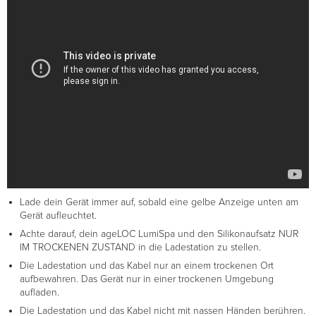
Lade dein Gerät immer auf, sobald eine gelbe Anzeige unten am
Gerät aufleuchtet.
Achte darauf, dein ageLOC LumiSpa und den Silikonaufsatz NUR
IM TROCKENEN ZUSTAND in die Ladestation zu stellen.
Die Ladestation und das Kabel nur an einem trockenen Ort
aufbewahren. Das Gerät nur in einer trockenen Umgebung
aufladen.
Die Ladestation und das Kabel nicht mit nassen Händen berühren.