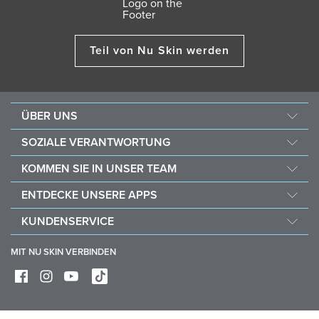
Teil von Nu Skin werden
ÜBER UNS
Über Nu Skin
SOZIALE VERANTWORTUNG
Jobs & Karriere
Nourish the Children
KOMMEN SIE IN UNSER TEAM
Force for Good
Warum Nu Skin
ENTDECKE UNSERE APPS
Kaufe und spende mit Vitameal
Finanzielle Vergütung
Vera
KUNDENSERVICE
Richtlinien
Stela
FAQ
Geschäftshilfsmittel
MIT NU SKIN VERBINDEN
Lieferung & Rückgabe
Mache von deinem Widerrufsrecht Gebrauch
Gerätepflege & Wartung