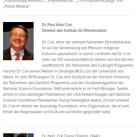
„Phytotherapy Research", „Phytomedicine", „J. Ethnopharmacology" und
„Planta Medica".
Dr. Paul Alan Cox
Direktor des Instituts für Ethnomedizin
Dr. Cox, einer der weltweit führenden Ethnobotaniker,
ist auf die Verwendung von Pflanzen indigener
Kulturen spezialisiert. In seiner Laufbahn hat Dr. Cox
mehr als 150 wissenschaftliche Artikel und drei Bücher
veröffentlicht. Als Teilnehmer des Fulbright Programms,
machte Dr. Cox seinen Master in Ökologie (M.Sc.) an der Universität von
Wales. Im Jahr 1978 begann Dr. Cox sein Studium an der Harvard University
als Teilnehmer des Danforth Programms und des Studienprogramms der
National Science Foundation. 1981 promovierte er im Fach Biologie. Später
erhielt er vom damaligen Präsidenten der USA Ronald Reagan den National
Science Foundation Presidential Young Investigator Award. Zurzeit arbeitet
Dr. Cox im Vorsitz der Seacology Foundation, eine Organisation, die er zum
Erhalt der Regenwälder und Kulturen auf Inseln gegründet hatte.
Dr. med. Zoe Diana Draelos, FAAD