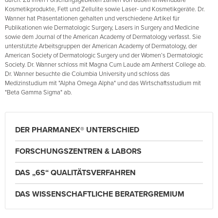
durch. Zu ihren Forschungsgebieten zählen von außen anwendbare
Kosmetikprodukte, Fett und Zellulite sowie Laser- und Kosmetikgeräte. Dr.
Wanner hat Präsentationen gehalten und verschiedene Artikel für
Publikationen wie Dermatologic Surgery, Lasers in Surgery and Medicine
sowie dem Journal of the American Academy of Dermatology verfasst. Sie
unterstützte Arbeitsgruppen der American Academy of Dermatology, der
American Society of Dermatologic Surgery und der Women’s Dermatologic
Society. Dr. Wanner schloss mit Magna Cum Laude am Amherst College ab.
Dr. Wanner besuchte die Columbia University und schloss das
Medizinstudium mit "Alpha Omega Alpha" und das Wirtschaftsstudium mit
"Beta Gamma Sigma" ab.
DER PHARMANEX® UNTERSCHIED
FORSCHUNGSZENTREN & LABORS
DAS „6S“ QUALITÄTSVERFAHREN
DAS WISSENSCHAFTLICHE BERATERGREMIUM