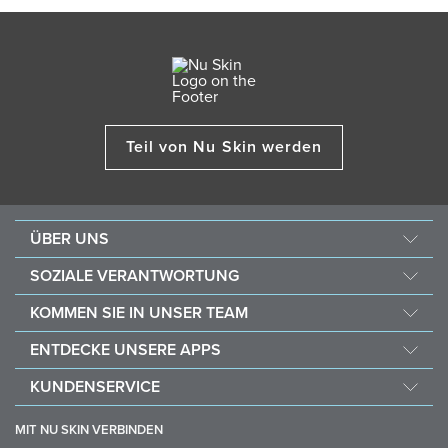
Teil von Nu Skin werden
ÜBER UNS
Über Nu Skin
SOZIALE VERANTWORTUNG
Jobs & Karriere
Nourish the Children
KOMMEN SIE IN UNSER TEAM
Force for Good
Warum Nu Skin
ENTDECKE UNSERE APPS
Kaufe und spende mit Vitameal
Finanzielle Vergütung
Vera
KUNDENSERVICE
Richtlinien
Stela
FAQ
Geschäftshilfsmittel
MIT NU SKIN VERBINDEN
Lieferung & Rückgabe