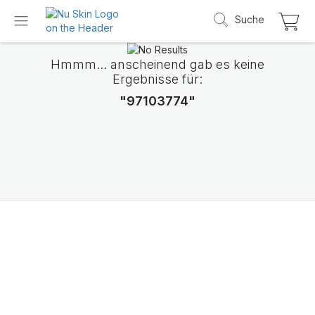
Suche
Hmmm... anscheinend gab es keine
Ergebnisse für:
"97103774"
Wir stellen LifePak
Elements vor
Unterstützung von 9 Körperfunktionen, 1 