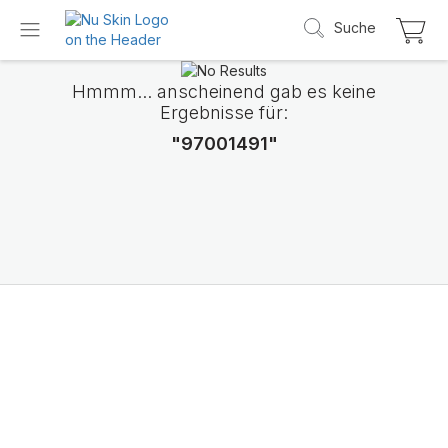
Suche
Hmmm... anscheinend gab es keine
Ergebnisse für:
"97001491"
Wir stellen LifePak
Elements vor
Unterstützung von 9 Körperfunktionen, 1 